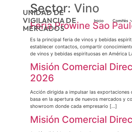
Sector:
Vino
UNIDAD DE
VIGILANCIA DE
Inicio
Comités
Feria Prowine Sao Paul
MERCADOS
Es la principal feria de vinos y bebidas espir
establecer contactos, compartir conocimiento
de vinos y bebidas espirituosas en América La
Misión Comercial Direc
2026
Acción dirigida a impulsar las exportaciones
basa en la apertura de nuevos mercados y con
showroom donde cada empresario […]
Misión Comercial Dire