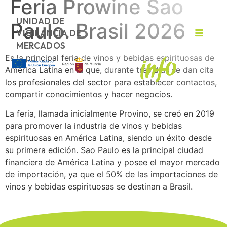
Feria Prowine Sao
UNIDAD DE
Paulo. Brasil 2026
VIGILANCIA DE
MERCADOS
Es la principal feria de vinos y bebidas espirituosas de
América Latina en la que, durante tres días se dan cita
los profesionales del sector para establecer contactos,
compartir conocimientos y hacer negocios.
La feria, llamada inicialmente Provino, se creó en 2019
para promover la industria de vinos y bebidas
espirituosas en América Latina, siendo un éxito desde
su primera edición. Sao Paulo es la principal ciudad
financiera de América Latina y posee el mayor mercado
de importación, ya que el 50% de las importaciones de
vinos y bebidas espirituosas se destinan a Brasil.