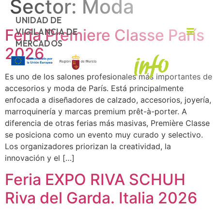
Sector:
Moda
UNIDAD DE
Feria Premiere Classe París
VIGILANCIA DE
MERCADOS
2026
Es uno de los salones profesionales más importantes de
accesorios y moda de París. Está principalmente
enfocada a diseñadores de calzado, accesorios, joyería,
marroquinería y marcas premium prêt-à-porter. A
diferencia de otras ferias más masivas, Première Classe
se posiciona como un evento muy curado y selectivo.
Los organizadores priorizan la creatividad, la
innovación y el […]
Feria EXPO RIVA SCHUH
Riva del Garda. Italia 2026