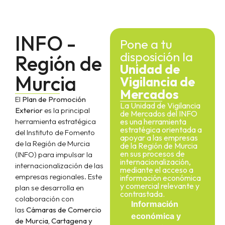
INFO -
Pone a tu
disposición la
Región de
Unidad de
Murcia
Vigilancia de
Mercados
El
Plan de Promoción
La Unidad de Vigilancia
Exterior
es la principal
de Mercados del INFO
herramienta estratégica
es una herramienta
estratégica orientada a
del Instituto de Fomento
apoyar a las empresas
de la Región de Murcia
de la Región de Murcia
en sus procesos de
(INFO) para impulsar la
internacionalización,
internacionalización de las
mediante el acceso a
empresas regionales. Este
información económica
y comercial relevante y
plan se desarrolla en
contrastada.
colaboración con
Información
las
Cámaras de Comercio
económica y
de Murcia, Cartagena y