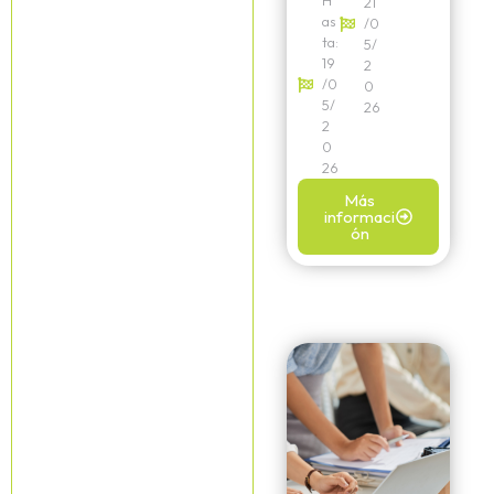
H
21
as
/0
ta:
5/
19
2
/0
0
5/
26
2
0
26
Más
informaci
ón