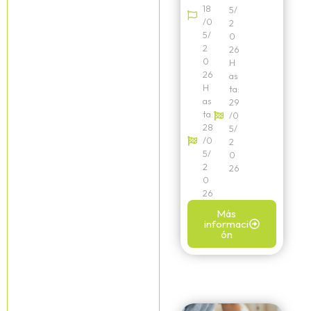
18
5/
/0
2
5/
0
2
26
0
H
26
as
H
ta:
as
29
ta:
/0
28
5/
/0
2
5/
0
2
26
0
26
Más
informaci
ón