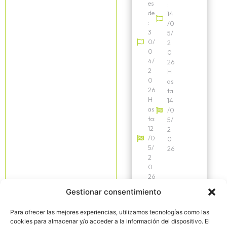
es
:
de
14
:
/0
3
5/
0/
2
0
0
4/
26
2
H
0
as
26
ta:
H
14
as
/0
ta:
5/
12
2
/0
0
5/
26
2
0
26
Más
Gestionar consentimiento
informaci
ón
Para ofrecer las mejores experiencias, utilizamos tecnologías como las
cookies para almacenar y/o acceder a la información del dispositivo. El