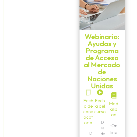
Webinario:
Ayudas y
Programa
de Acceso
al Mercado
de
Naciones
Unidas
Fech
Fech
Mod
a de
a del
alid
conv
curso
ad
ocat
oria
D
·
On
es
line
D
de