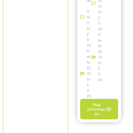
de
23
:
/0
0
6/
4/
2
0
0
6/
26
2
H
0
as
26
ta:
H
23
as
/0
ta:
6/
22
2
/0
0
6/
26
2
0
26
Más
informaci
ón