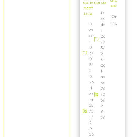
conv
curso
ad
ocat
oria
D
·
On
es
line
D
de
es
:
de
26
:
/0
0
5/
6/
2
0
0
5/
26
2
H
0
as
26
ta:
H
26
as
/0
ta:
5/
25
2
/0
0
5/
26
2
0
26