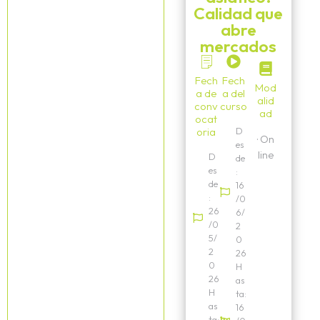
Calidad que
abre
mercados
Fech
Fech
Mod
a de
a del
alid
conv
curso
ad
ocat
oria
D
·
On
es
line
D
de
es
:
de
16
:
/0
26
6/
/0
2
5/
0
2
26
0
H
26
as
H
ta:
as
16
ta: