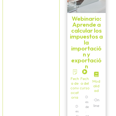
Webinario:
Aprende a
calcular los
impuestos a
la
importació
n y
exportació
n
Fech
Fech
Mod
a de
a del
alid
conv
curso
ad
ocat
oria
D
·
On
es
line
D
de
es
: