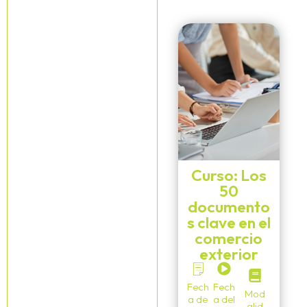
Curso: Los
50
documento
s clave en el
comercio
exterior
Fech
Fech
Mod
a de
a del
alid