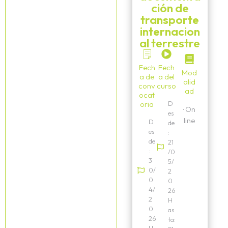
ción de
transporte
internacion
al terrestre
Fech
Fech
Mod
a de
a del
alid
conv
curso
ad
ocat
oria
D
·
On
es
line
D
de
es
:
de
21
:
/0
3
5/
0/
2
0
0
4/
26
2
H
0
as
26
ta: