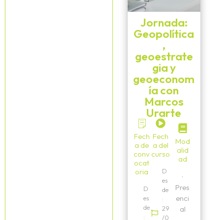
Jornada:
Geopolítica
,
geoestrate
gia y
geoeconom
ía con
Marcos
Urarte
Fech
Fech
Mod
a de
a del
alid
conv
curso
ad
ocat
oria
D
·
es
Pres
D
de
enci
es
:
de
29
al
:
/0