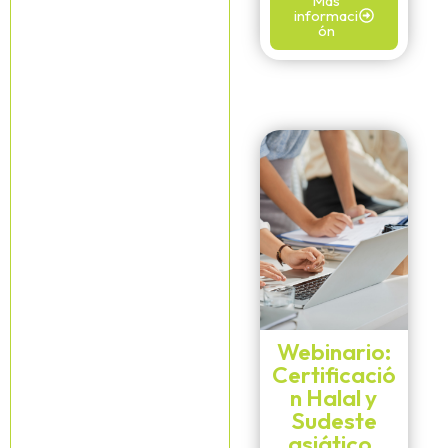
Más
informaci
ón
Webinario:
Certificació
n Halal y
Sudeste
asiático.