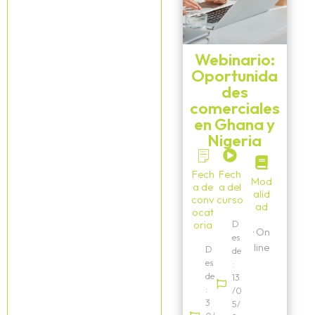
Webinario:
Oportunida
des
comerciales
en Ghana y
Nigeria
Fech
Fech
Mod
a de
a del
alid
conv
curso
ad
ocat
oria
D
·
On
es
line
D
de
es
:
de
13
:
/0
3
5/