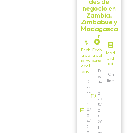
des de
negocio en
Zambia,
Zimbabue y
Madagasca
r
Fech
Fech
Mod
a de
a del
alid
conv
curso
ad
ocat
oria
D
·
On
es
line
D
de
es
:
de
21
:
/0
3
5/
0/
2
0
0
4/
26
2
H
0
as