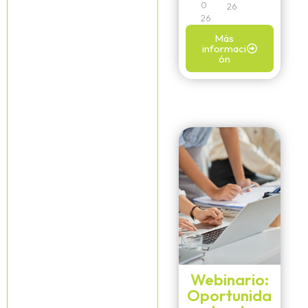
0
26
26
Más
informaci
ón
Webinario:
Oportunida