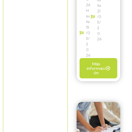
26
ta:
H
21
as
/0
ta:
5/
15
2
/0
0
5/
26
2
0
26
Más
informaci
ón