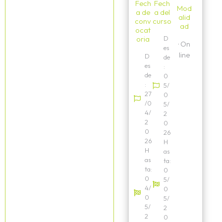
Fech
Fech
Mod
a de
a del
alid
conv
curso
ad
ocat
oria
D
·
On
es
line
D
de
es
:
de
0
:
5/
27
0
/0
5/
4/
2
2
0
0
26
26
H
H
as
as
ta:
ta:
0
0
5/
4/
0
0
5/
5/
2
2
0