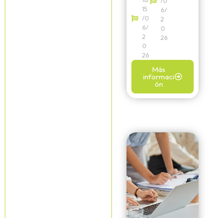
/0
15
6/
/0
2
6/
0
2
26
0
26
Más
informaci
ón