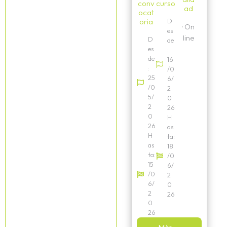
conv
curso
ad
ocat
oria
D
·
On
es
line
D
de
es
:
de
16
:
/0
25
6/
/0
2
5/
0
2
26
0
H
26
as
H
ta:
as
18
ta:
/0
15
6/
/0
2
6/
0
2
26
0
26