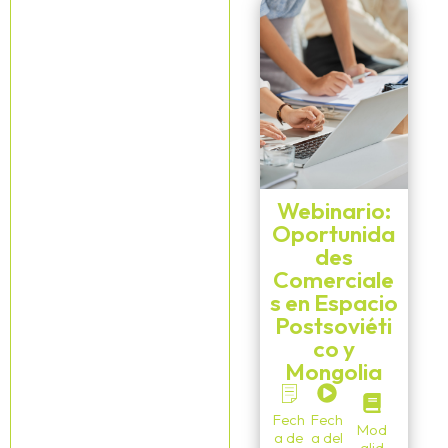
Webinario:
Oportunida
des
Comerciale
s en Espacio
Postsoviéti
co y
Mongolia
Fech
Fech
Mod
a de
a del
alid