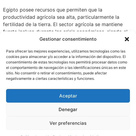
Egipto posee recursos que permiten que la
productividad agrícola sea alta, particularmente la
fertilidad de la tierra. El sector agrícola se mantiene
fuerte incluso durante las crisis económicas, siendo el
principal productor en el Norte de África de cereales,
Gestionar consentimiento
frutas y hortalizas. Es uno de los principales
Para ofrecer las mejores experiencias, utilizamos tecnologías como las
productores mundiales de frutas y verduras, y el país
cookies para almacenar y/o acceder a la información del dispositivo. El
más […]
consentimiento de estas tecnologías nos permitirá procesar datos como
el comportamiento de navegación o las identificaciones únicas en este
sitio. No consentir o retirar el consentimiento, puede afectar
negativamente a ciertas características y funciones.
Aceptar
Denegar
Ver preferencias