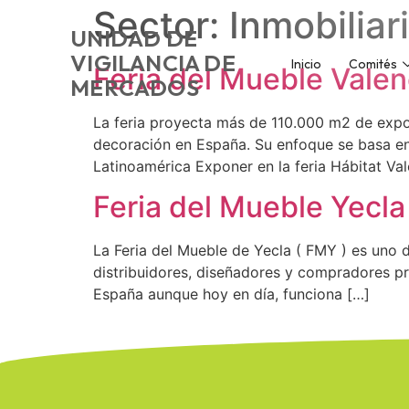
Sector:
Inmobiliar
UNIDAD DE
VIGILANCIA DE
Inicio
Comités
Feria del Mueble Vale
MERCADOS
La feria proyecta más de 110.000 m2 de expos
decoración en España. Su enfoque se basa en 
Latinoamérica Exponer en la feria Hábitat Val
Feria del Mueble Yecl
La Feria del Mueble de Yecla ( FMY ) es uno 
distribuidores, diseñadores y compradores pro
España aunque hoy en día, funciona […]