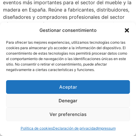
eventos más importantes para el sector del mueble y la
madera en España. Reúne a fabricantes, distribuidores,
diseñadores y compradores profesionales del sector
hábitat, decoración y contract. Se considera la feria del
Gestionar consentimiento
mueble más antigua de España aunque hoy en día,
funciona […]
Para ofrecer las mejores experiencias, utilizamos tecnologías como las
cookies para almacenar y/o acceder a la información del dispositivo. El
consentimiento de estas tecnologías nos permitirá procesar datos como
el comportamiento de navegación o las identificaciones únicas en este
sitio. No consentir o retirar el consentimiento, puede afectar
negativamente a ciertas características y funciones.
Aceptar
Denegar
Ver preferencias
Política de cookies
Declaración de privacidad
Impressum