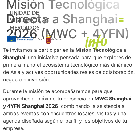
Misión Tecnológica
UNIDAD DE
Directa a Shanghai
VIGILANCIA DE
MERCADOS
2026 (MWC + 4YFN)
Te invitamos a participar en la
Misión Tecnológica a
Shanghai
, una iniciativa pensada para que explores de
primera mano el ecosistema tecnológico más dinámico
de Asia y actives oportunidades reales de colaboración,
negocio e inversión.
Durante la misión te acompañaremos para que
aproveches al máximo tu presencia en
MWC Shanghai
y 4YFN Shanghai 2026
, combinando la asistencia a
ambos eventos con encuentros locales, visitas y una
agenda diseñada según el perfil y los objetivos de tu
empresa.