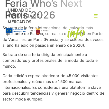
Feria Who’s Next
UNIDAD DE
París 2026
VIGILANCIA DE
MERCADOS
Se trata de la feria internacional del calzado más
importante de Europa, se realiza desde 1994 en Porte
de Versailles, en Paris (Francia) y se celebra dos veces
al año (la edición pasada en enero de 2026).
Se trata de una feria dirigida principalmente a
compradores y profesionales de la moda de todo el
mundo.
Cada edición espera alrededor de 45.000 visitantes
profesionales y reúne más de 1.500 marcas
internacionales. Es considerada una plataforma clave
para descubrir tendencias y generar negocio dentro del
sector moda europeo.