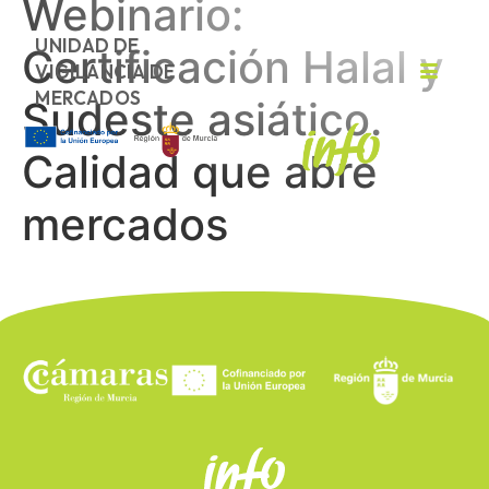
Webinario:
UNIDAD DE
Certificación Halal y
VIGILANCIA DE
MERCADOS
Sudeste asiático.
Calidad que abre
mercados